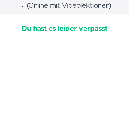
→
(Online mit Videolektionen)
Du hast es leider verpasst
Bitte hinterlasse Deine E-Mail-Adresse und ich gebe
Dir bescheid, wenn ein neuer Kurs ansteht.
Email Address
Ich bin damit einverstanden, Emails von Tomás zu
erhalten
Anmelden